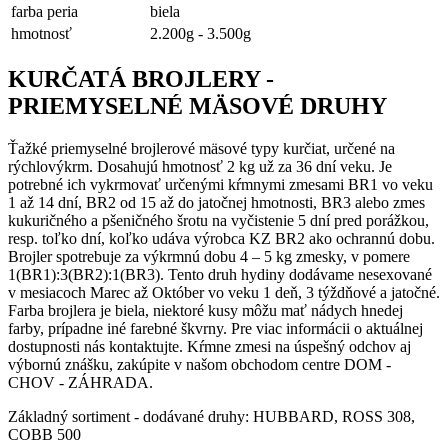
farba peria
biela
hmotnosť
2.200g - 3.500g
KURČATÁ BROJLERY -
PRIEMYSELNÉ MÄSOVÉ DRUHY
Ťažké priemyselné brojlerové mäsové typy kurčiat, určené na
rýchlovýkrm. Dosahujú hmotnosť 2 kg už za 36 dní veku. Je
potrebné ich vykrmovať určenými kŕmnymi zmesami BR1 vo veku
1 až 14 dní, BR2 od 15 až do jatočnej hmotnosti, BR3 alebo zmes
kukuričného a pšeničného šrotu na vyčistenie 5 dní pred porážkou,
resp. toľko dní, koľko udáva výrobca KZ BR2 ako ochrannú dobu.
Brojler spotrebuje za výkrmnú dobu 4 – 5 kg zmesky, v pomere
1(BR1):3(BR2):1(BR3). Tento druh hydiny dodávame nesexované
v mesiacoch Marec až Október vo veku 1 deň, 3 týždňové a jatočné.
Farba brojlera je biela, niektoré kusy môžu mať nádych hnedej
farby, prípadne iné farebné škvrny. Pre viac informácii o aktuálnej
dostupnosti nás kontaktujte. Kŕmne zmesi na úspešný odchov aj
výbornú znášku, zakúpite v našom obchodom centre DOM -
CHOV - ZÁHRADA.
Základný sortiment - dodávané druhy: HUBBARD, ROSS 308,
COBB 500