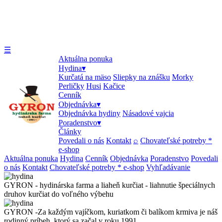
☰
Aktuálna ponuka
Hydina▾
Kurčatá na mäso
Sliepky na znášku
Morky
Perličky
Husi
Kačice
Cenník
Objednávka▾
Objednávka hydiny
Násadové vajcia
Poradenstvo▾
Články
Povedali o nás
Kontakt
⌕
Chovateľské potreby *
e-shop
Aktuálna ponuka
Hydina
Cenník
Objednávka
Poradenstvo
Povedali
o nás
Kontakt
Chovateľské potreby * e-shop
Vyhľadávanie
GYRON - hydinárska farma a liaheň kurčiat - liahnutie špeciálnych
druhov kurčiat do voľného výbehu
GYRON -Za každým vajíčkom, kuriatkom či balíkom krmiva je náš
rodinný príbeh, ktorý sa začal v roku 1991.